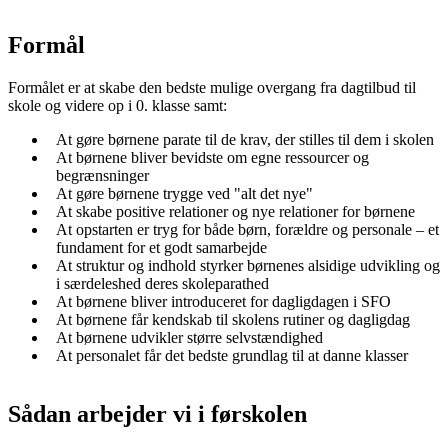
Formål
Formålet er at skabe den bedste mulige overgang fra dagtilbud til
skole og videre op i 0. klasse samt:
At gøre børnene parate til de krav, der stilles til dem i skolen
At børnene bliver bevidste om egne ressourcer og
begrænsninger
At gøre børnene trygge ved "alt det nye"
At skabe positive relationer og nye relationer for børnene
At opstarten er tryg for både børn, forældre og personale – et
fundament for et godt samarbejde
At struktur og indhold styrker børnenes alsidige udvikling og
i særdeleshed deres skoleparathed
At børnene bliver introduceret for dagligdagen i SFO
At børnene får kendskab til skolens rutiner og dagligdag
At børnene udvikler større selvstændighed
At personalet får det bedste grundlag til at danne klasser
Sådan arbejder vi i førskolen