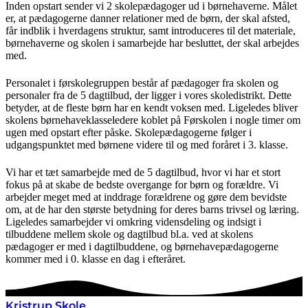
Inden opstart sender vi 2 skolepædagoger ud i børnehaverne. Målet
er, at pædagogerne danner relationer med de børn, der skal afsted,
får indblik i hverdagens struktur, samt introduceres til det materiale,
børnehaverne og skolen i samarbejde har besluttet, der skal arbejdes
med.
Personalet i førskolegruppen består af pædagoger fra skolen og
personaler fra de 5 dagtilbud, der ligger i vores skoledistrikt. Dette
betyder, at de fleste børn har en kendt voksen med. Ligeledes bliver
skolens børnehaveklasseledere koblet på Førskolen i nogle timer om
ugen med opstart efter påske. Skolepædagogerne følger i
udgangspunktet med børnene videre til og med foråret i 3. klasse.
Vi har et tæt samarbejde med de 5 dagtilbud, hvor vi har et stort
fokus på at skabe de bedste overgange for børn og forældre. Vi
arbejder meget med at inddrage forældrene og gøre dem bevidste
om, at de har den største betydning for deres barns trivsel og læring.
Ligeledes samarbejder vi omkring vidensdeling og indsigt i
tilbuddene mellem skole og dagtilbud bl.a. ved at skolens
pædagoger er med i dagtilbuddene, og børnehavepædagogerne
kommer med i 0. klasse en dag i efteråret.
Kristrup Skole